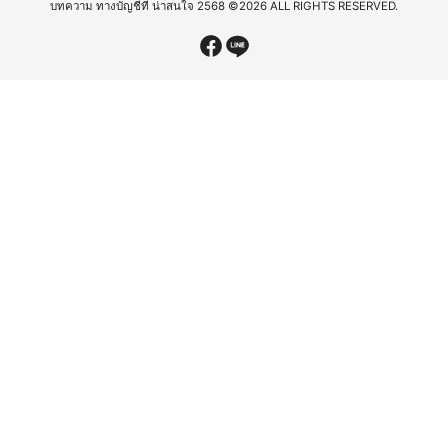
บทความ ทางบัญชีที่ น่าสนใจ 2568
©2026 ALL RIGHTS RESERVED.