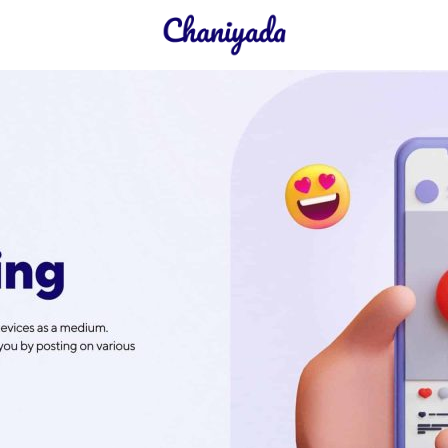
earch
r: