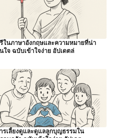
รีในภาษาอังกฤษและความหมายที่น่า
นใจ ฉบับเข้าใจง่าย อัปเดตล่
ารเลี้ยงดูและดูแลลูกบุญธรรมใน