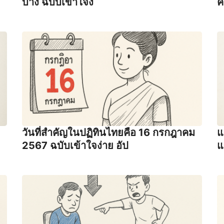
บ้าง ฉบับเข้าใจง
ค
วันที่สำคัญในปฏิทินไทยคือ 16 กรกฎาคม
แ
2567 ฉบับเข้าใจง่าย อัป
แ