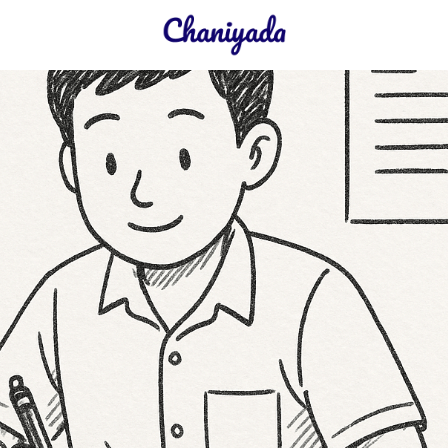
earch
r: