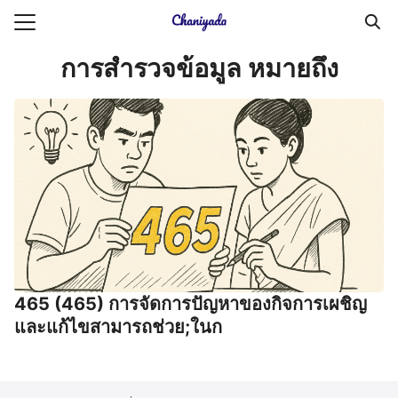
Skip
to
Search
content
การสํารวจข้อมูล หมายถึง
for:
ายความเป็นส่วนตัว
บัญชี (Accounting service)
บัญชี (Accounting
465 (465) การจัดการปัญหาของกิจการเผชิญ
และแก้ไขสามารถช่วย;ในก