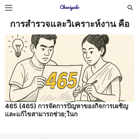
Skip
to
Search
content
การสํารวจและวิเคราะห์งาน คือ
for:
ายความเป็นส่วนตัว
บัญชี (Accounting service)
บัญชี (Accounting
465 (465) การจัดการปัญหาของกิจการเผชิญ
และแก้ไขสามารถช่วย;ในก