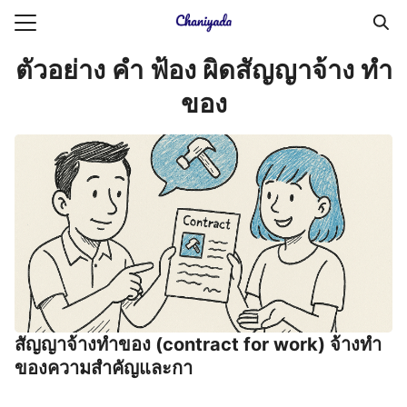
Skip
to
Search
content
ตัวอย่าง คํา ฟ้อง ผิดสัญญาจ้าง ทํา
for:
ของ
ายความเป็นส่วนตัว
บัญชี (Accounting service)
บัญชี (Accounting
สัญญาจ้างทําของ (contract for work) จ้างทํา
ของความสำคัญและกา