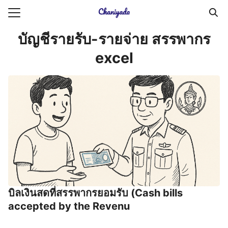
Skip
to
Search
content
บัญชีรายรับ-รายจ่าย สรรพากร
for:
excel
ายความเป็นส่วนตัว
บัญชี (Accounting service)
บัญชี (Accounting
บิลเงินสดที่สรรพากรยอมรับ (Cash bills
accepted by the Revenu