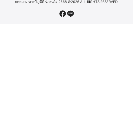
บทความ ทางบัญชีที่ น่าสนใจ 2568
©2026 ALL RIGHTS RESERVED.