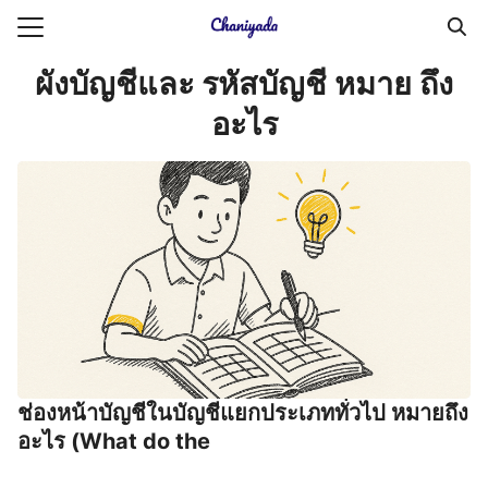
Skip
to
Search
content
ผังบัญชีและ รหัสบัญชี หมาย ถึง
for:
อะไร
ายความเป็นส่วนตัว
บัญชี (Accounting service)
บัญชี (Accounting
ช่องหน้าบัญชีในบัญชีแยกประเภททั่วไป หมายถึง
อะไร (What do the