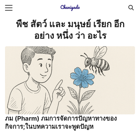
Skip
to
Search
content
พืช สัตว์ และ มนุษย์ เรียก อีก
for:
อย่าง หนึ่ง ว่า อะไร
ายความเป็นส่วนตัว
บัญชี (Accounting service)
บัญชี (Accounting
ภม (Pharm) ภมการจัดการปัญหาทางของ
กิจการ;ในบทความเราจะพูดปัญห