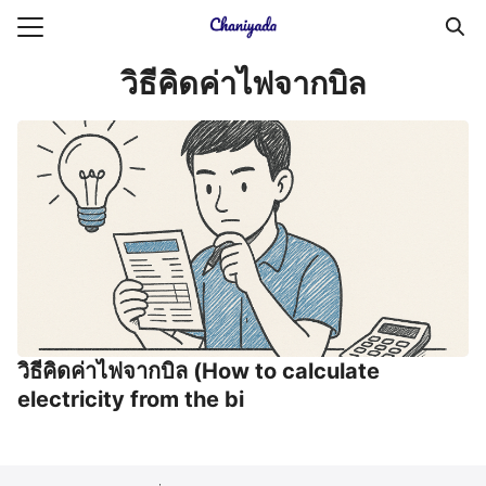
Skip
to
Search
content
วิธีคิดค่าไฟจากบิล
for:
ายความเป็นส่วนตัว
บัญชี (Accounting service)
บัญชี (Accounting
วิธีคิดค่าไฟจากบิล (How to calculate
electricity from the bi