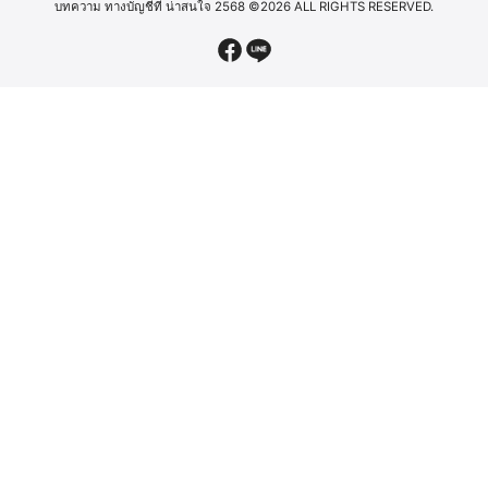
บทความ ทางบัญชีที่ น่าสนใจ 2568
©2026 ALL RIGHTS RESERVED.