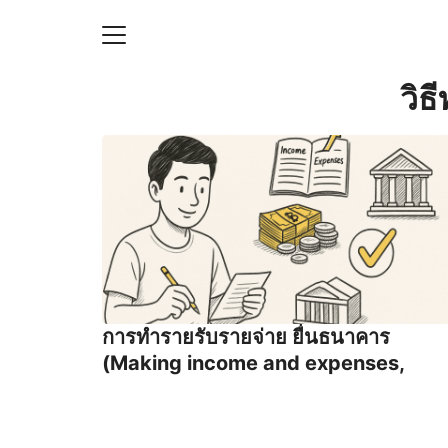
Skip
to
content
S
วิธ
fo
ายความเป็นส่วนตัว
บัญชี (Accounting service)
บัญชี (Accounting
การทํารายรับรายจ่าย ยื่นธนาคาร
(Making income and expenses,