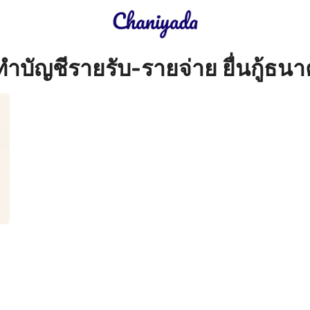
earch
ีทำบัญชีรายรับ-รายจ่าย ยื่นกู้ธน
r: