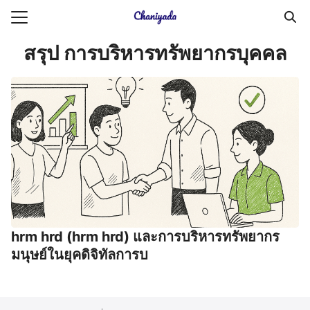
Skip
to
Search
content
สรุป การบริหารทรัพยากรบุคคล
for:
ายความเป็นส่วนตัว
บัญชี (Accounting service)
บัญชี (Accounting
hrm hrd (hrm hrd) และการบริหารทรัพยากร
มนุษย์ในยุคดิจิทัลการบ