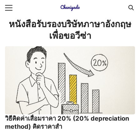
Skip
to
Search
content
หนังสือรับรองบริษัทภาษาอังกฤษ
for:
เพื่อขอวีซ่า
ายความเป็นส่วนตัว
บัญชี (Accounting service)
บัญชี (Accounting
วิธีคิดค่าเสื่อมราคา 20% (20% depreciation
method) คิดราคาสำ