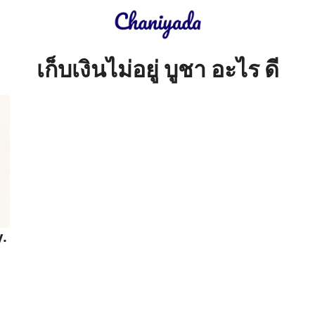
earch
เก็บเงินไม่อยู่ บูชา อะไร ดี
r:
y.