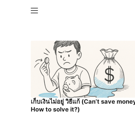
Skip
to
content
S
fo
ายความเป็นส่วนตัว
บัญชี (Accounting service)
บัญชี (Accounting
เก็บเงินไม่อยู่ วิธีแก้ (Can’t save mone
How to solve it?)