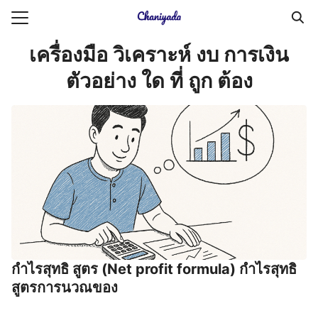
Skip
to
Search
content
เครื่องมือ วิเคราะห์ งบ การเงิน
for:
ตัวอย่าง ใด ที่ ถูก ต้อง
ายความเป็นส่วนตัว
บัญชี (Accounting service)
บัญชี (Accounting
กําไรสุทธิ สูตร (Net profit formula) กําไรสุทธิ
สูตรการนวณของ