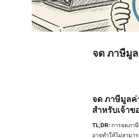
จด ภาษีมูล
จด ภาษีมูลค
สำหรับเจ้าข
TL;DR:
การจดภาษีมู
อาจทำให้ไม่สามารถด