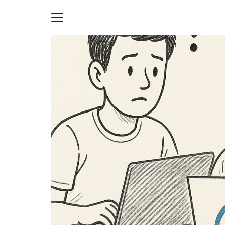
Skip
to
content
S
fo
ายความเป็นส่วนตัว
บัญชี (Accounting service)
บัญชี (Accounting