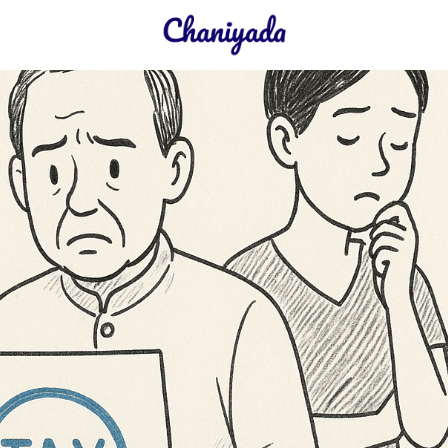
earch
r: