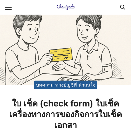
Skip
to
Search
content
for:
ายความเป็นส่วนตัว
บัญชี (Accounting service)
บัญชี (Accounting
บทความ ทางบัญชีที่ น่าสนใจ
ใบ เช็ค (check form) ใบเช็ค
เครื่องทางการของกิจการใบเช็ค
เอกสา