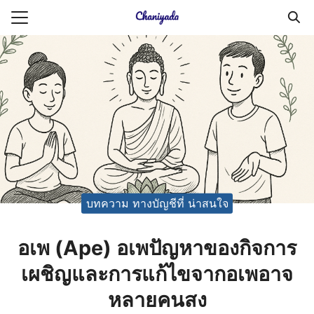
Skip
to
Search
content
for:
ายความเป็นส่วนตัว
บัญชี (Accounting service)
บัญชี (Accounting
บทความ ทางบัญชีที่ น่าสนใจ
อเพ (Ape) อเพปัญหาของกิจการ
เผชิญและการแก้ไขจากอเพอาจ
หลายคนสง