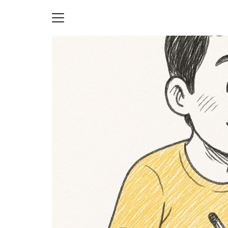
Skip
to
content
S
fo
ายความเป็นส่วนตัว
บัญชี (Accounting service)
บัญชี (Accounting