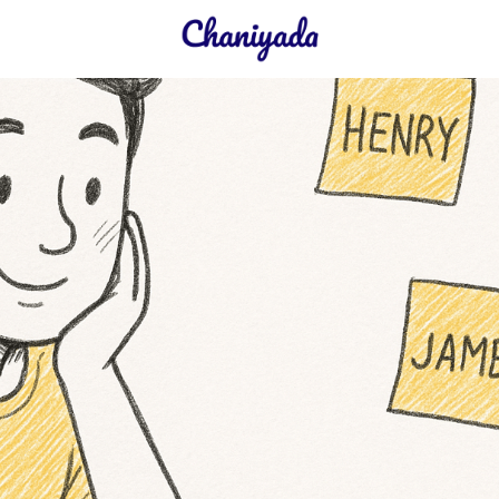
earch
r: