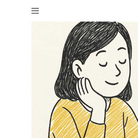
Skip
to
content
S
fo
ายความเป็นส่วนตัว
บัญชี (Accounting service)
บัญชี (Accounting