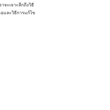
จะเจาะลึกถึงวิธี
จอและวิธีการแก้ไข