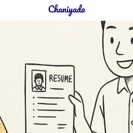
earch
r: