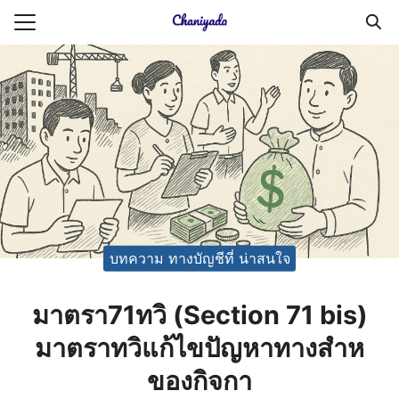
Skip
to
Search
content
for:
ายความเป็นส่วนตัว
บัญชี (Accounting service)
บัญชี (Accounting
บทความ ทางบัญชีที่ น่าสนใจ
มาตรา71ทวิ (Section 71 bis)
มาตราทวิแก้ไขปัญหาทางสำห
ของกิจกา