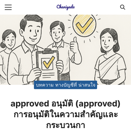
Skip
to
Search
content
for:
ายความเป็นส่วนตัว
บัญชี (Accounting service)
บัญชี (Accounting
บทความ ทางบัญชีที่ น่าสนใจ
approved อนุมัติ (approved)
การอนุมัติในความสำคัญและ
กระบวนกา