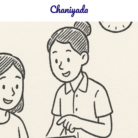
earch
r: