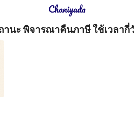
earch
ถานะ พิจารณาคืนภาษี ใช้เวลากี่ว
r: