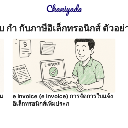
earch
บ กํา กับภาษีอิเล็กทรอนิกส์ ตัวอย่
r:
ใน
e invoice (e invoice) การจัดการใบแจ้ง
อิเล็กทรอนิกส์เพิ่มประภ