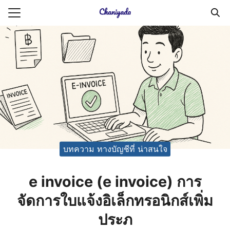
Skip
to
Search
content
for:
ายความเป็นส่วนตัว
บัญชี (Accounting service)
บัญชี (Accounting
บทความ ทางบัญชีที่ น่าสนใจ
e invoice (e invoice) การ
จัดการใบแจ้งอิเล็กทรอนิกส์เพิ่ม
ประภ