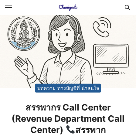
Skip
to
Search
content
for:
ายความเป็นส่วนตัว
บัญชี (Accounting service)
บัญชี (Accounting
บทความ ทางบัญชีที่ น่าสนใจ
สรรพากร Call Center
(Revenue Department Call
Center)
สรรพาก