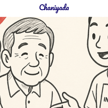
earch
r: