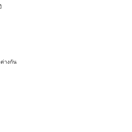
ี
ต่างกัน