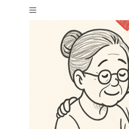
Skip
to
content
S
fo
ายความเป็นส่วนตัว
บัญชี (Accounting service)
บัญชี (Accounting