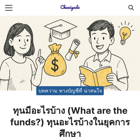
Skip
to
Search
content
for:
ายความเป็นส่วนตัว
บัญชี (Accounting service)
บัญชี (Accounting
บทความ ทางบัญชีที่ น่าสนใจ
ทุนมีอะไรบ้าง (What are the
funds?) ทุนอะไรบ้างในยุคการ
ศึกษา