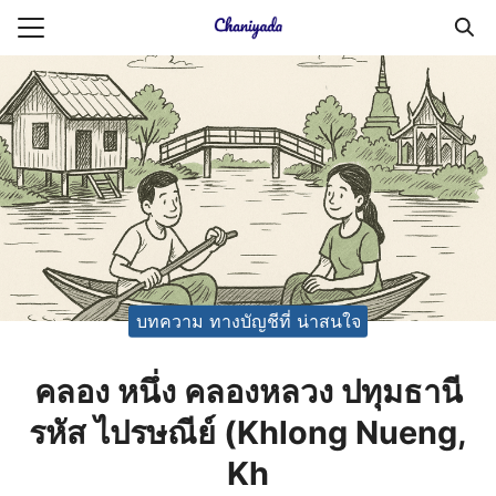
Skip
to
Search
content
for:
ายความเป็นส่วนตัว
บัญชี (Accounting service)
บัญชี (Accounting
บทความ ทางบัญชีที่ น่าสนใจ
คลอง หนึ่ง คลองหลวง ปทุมธานี
รหัส ไปรษณีย์ (Khlong Nueng,
Kh