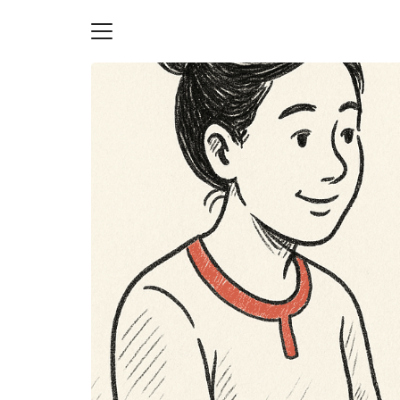
Skip
to
content
S
fo
ายความเป็นส่วนตัว
บัญชี (Accounting service)
บัญชี (Accounting