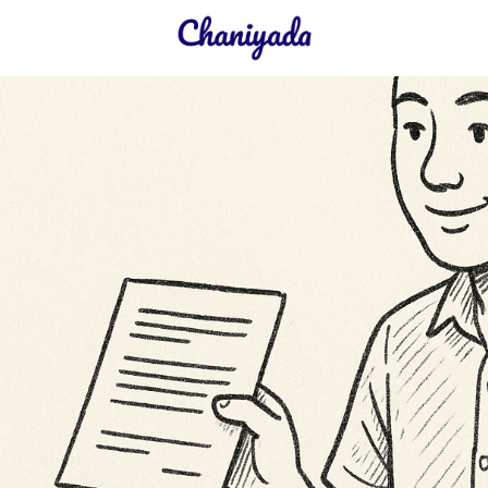
earch
r: