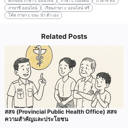
ฝึกเขียน ภาษา c ออนไลน์
ภาษา c เบื้องต้น
ภาษาซี คือ
ภาษาซี ออนไลน์
เรียนภาษา c ออนไลน์ ฟรี
โค้ด ภาษา c แนะ นํา ตัว เอง
Related Posts
สสจ (Provincial Public Health Office) สสจ
ความสำคัญและประโยชน