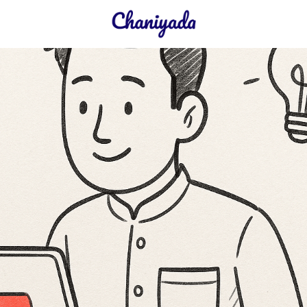
earch
r: