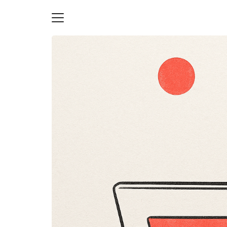
Skip
to
content
S
fo
ายความเป็นส่วนตัว
บัญชี (Accounting service)
บัญชี (Accounting