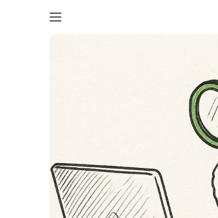
Skip
to
content
S
fo
ายความเป็นส่วนตัว
บัญชี (Accounting service)
บัญชี (Accounting