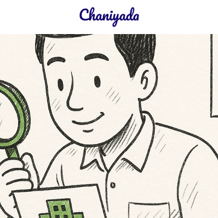
earch
r: