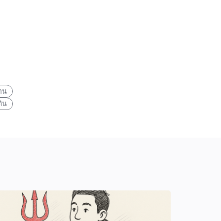
าน
ดิน