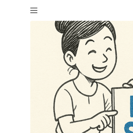
Skip
to
content
S
fo
ายความเป็นส่วนตัว
บัญชี (Accounting service)
บัญชี (Accounting