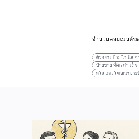
จำนวนคอมเมนต์ของ
ตัวอย่าง ป้าย ไว นิล ข
ป้ายขาย ที่ดิน สํา เร็ จ 
สโลแกน โฆษณาขายบ