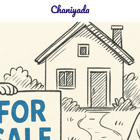
earch
r: