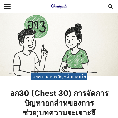
Skip
to
Search
content
for:
ายความเป็นส่วนตัว
บัญชี (Accounting service)
บัญชี (Accounting
บทความ ทางบัญชีที่ น่าสนใจ
อก30 (Chest 30) การจัดการ
ปัญหาอกสำหของการ
ช่วย;บทความจะเจาะลึ