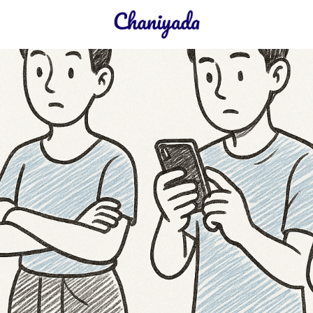
earch
r: