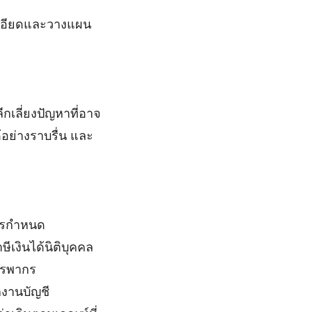
ะเอียดและวางแผน
ีกเลี่ยงปัญหาที่อาจ
้อย่างราบรื่น และ
ากรกำหนด
ษีเงินได้นิติบุคคล
รรพากร
กงานบัญชี