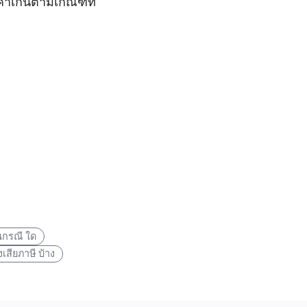
ค่าเกินตามเกณฑ์ที่
นกรณี ใด
เสียภาษี บ้าง