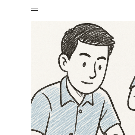
Skip
to
content
S
fo
ายความเป็นส่วนตัว
บัญชี (Accounting service)
บัญชี (Accounting