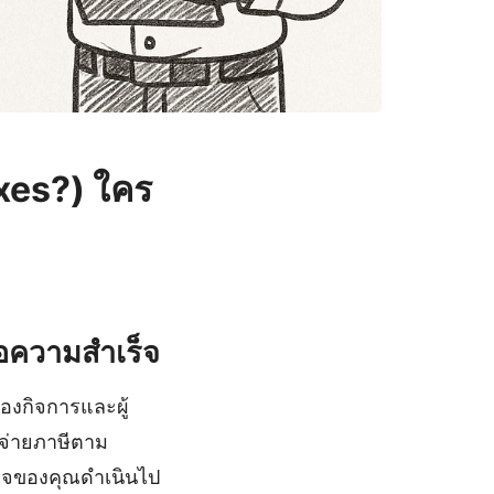
xes?) ใคร
ื่อความสำเร็จ
องกิจการและผู้
ม่จ่ายภาษีตาม
รกิจของคุณดำเนินไป