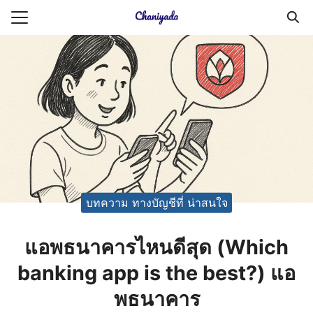
Skip
to
Search
content
for:
ายความเป็นส่วนตัว
บัญชี (Accounting service)
บัญชี (Accounting
บทความ ทางบัญชีที่ น่าสนใจ
แอพธนาคารไหนดีสุด (Which
banking app is the best?) แอ
พธนาคาร