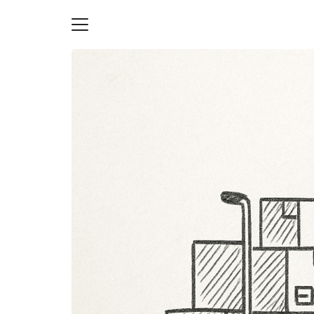
Skip
to
content
S
fo
ายความเป็นส่วนตัว
บัญชี (Accounting service)
บัญชี (Accounting