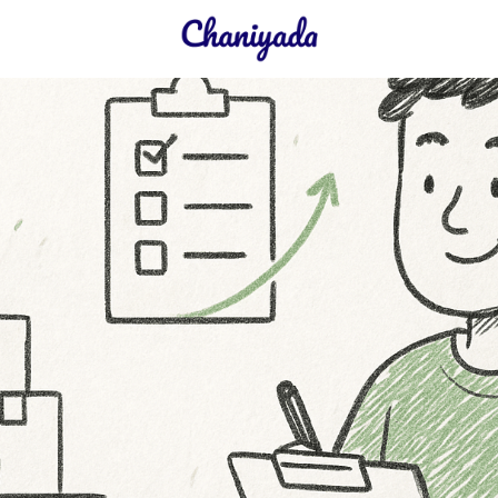
earch
r: