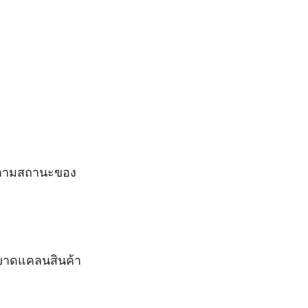
ิดตามสถานะของ
รขาดแคลนสินค้า