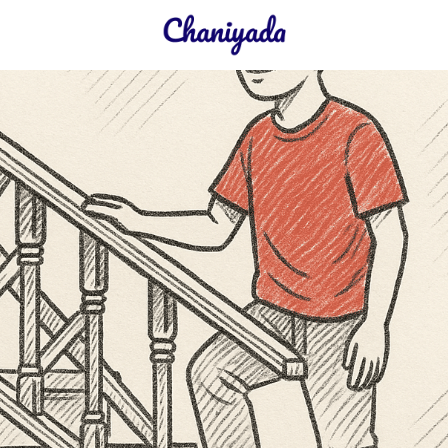
earch
r: