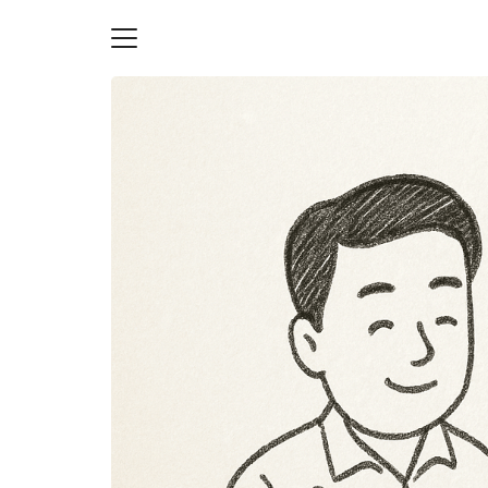
Skip
to
content
S
fo
ายความเป็นส่วนตัว
บัญชี (Accounting service)
บัญชี (Accounting