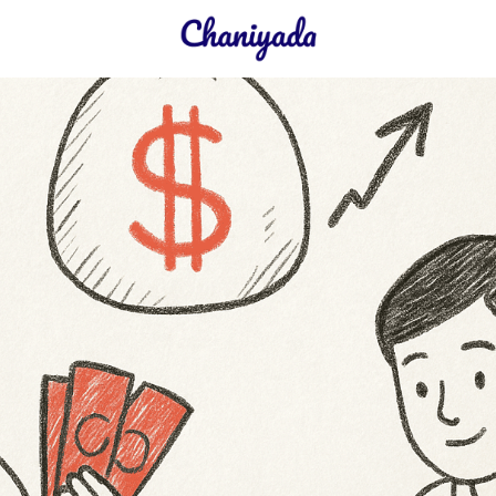
earch
r: