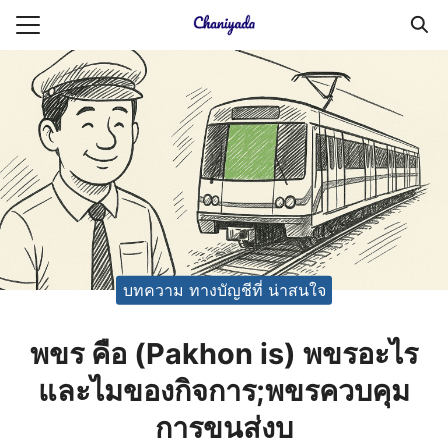
Skip
to
Search
content
for:
ายความเป็นส่วนตัว
บัญชี (Accounting service)
บัญชี (Accounting
บทความ ทางบัญชีที่ น่าสนใจ
พขร คือ (Pakhon is) พขรอะไร
และไมของกิจการ;พขรควบคุม
การขนส่งบ