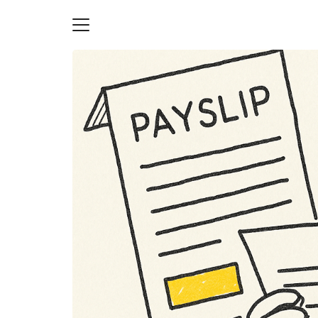
Skip
to
content
S
fo
ายความเป็นส่วนตัว
บัญชี (Accounting service)
บัญชี (Accounting