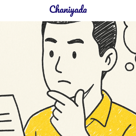
earch
r: