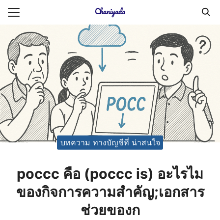
Skip
to
Search
content
for:
ายความเป็นส่วนตัว
บัญชี (Accounting service)
บัญชี (Accounting
บทความ ทางบัญชีที่ น่าสนใจ
poccc คือ (poccc is) อะไรไม
ของกิจการความสำคัญ;เอกสาร
ช่วยของก