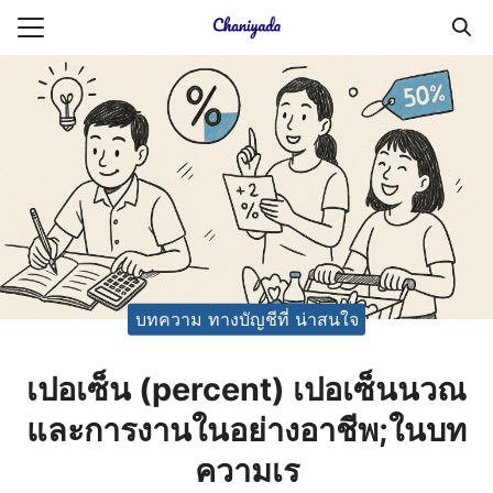
Skip
to
Search
content
for:
ายความเป็นส่วนตัว
บัญชี (Accounting service)
บัญชี (Accounting
บทความ ทางบัญชีที่ น่าสนใจ
เปอเซ็น (percent) เปอเซ็นนวณ
และการงานในอย่างอาชีพ;ในบท
ความเร