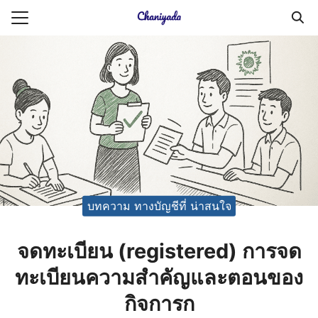
Skip
to
Search
content
for:
ายความเป็นส่วนตัว
บัญชี (Accounting service)
บัญชี (Accounting
บทความ ทางบัญชีที่ น่าสนใจ
จดทะเบียน (registered) การจด
ทะเบียนความสำคัญและตอนของ
กิจการก