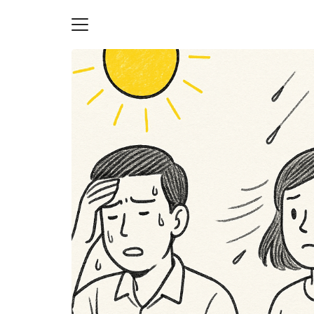
Skip
to
content
S
fo
ายความเป็นส่วนตัว
บัญชี (Accounting service)
บัญชี (Accounting