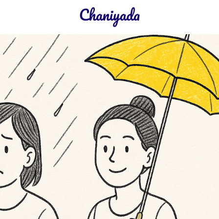
earch
r: