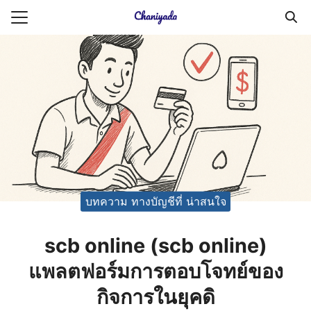
Skip
to
Search
content
for:
ายความเป็นส่วนตัว
บัญชี (Accounting service)
บัญชี (Accounting
บทความ ทางบัญชีที่ น่าสนใจ
scb online (scb online)
แพลตฟอร์มการตอบโจทย์ของ
กิจการในยุคดิ