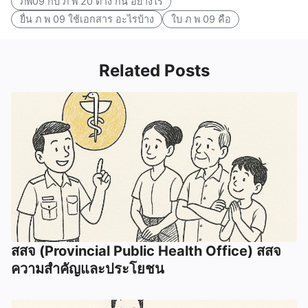
ภพ09 กับ ภ พ 20 ต่าง กัน อย่างไร
ยื่น ภ พ 09 ใช้เอกสาร อะไรบ้าง
ใบ ภ พ 09 คือ
Related Posts
สสจ (Provincial Public Health Office) สสจ
ความสำคัญและประโยชน