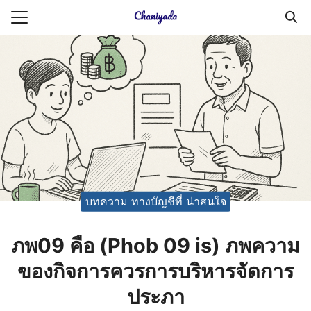
Skip
to
Search
content
for:
ายความเป็นส่วนตัว
บัญชี (Accounting service)
บัญชี (Accounting
บทความ ทางบัญชีที่ น่าสนใจ
ภพ09 คือ (Phob 09 is) ภพความ
ของกิจการควรการบริหารจัดการ
ประภา